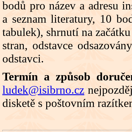
bodů pro název a adresu in
a seznam literatury, 10 bo
tabulek), shrnutí na začátk
stran, odstavce odsazován
odstavci.
Termín a způsob doruče
ludek@isibrno.cz
nejpozděj
disketě s poštovním razítke