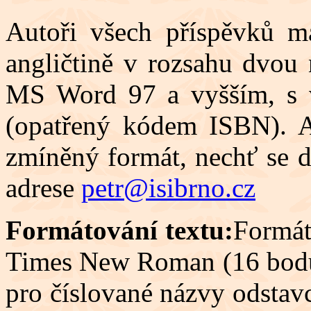
Autoři všech příspěvků ma
angličtině v rozsahu dvou 
MS Word 97 a vyšším, s v
(opatřený kódem ISBN). A
zmíněný formát, nechť se 
adrese
petr@isibrno.cz
Formátování textu:
Formát
Times New Roman (16 bodů 
pro číslované názvy odstav