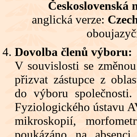
Československá m
anglická verze:
Czech
oboujazyč
Dovolba členů výboru:
V souvislosti se změnou
přizvat zástupce z obla
do výboru společnosti.
Fyziologického ústavu A
mikroskopií, morfometr
poukázáno na absenci 