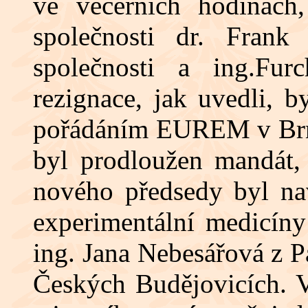
ve večerních hodinách,
společnosti dr. Frank
společnosti a ing.Fur
rezignace, jak uvedli, b
pořádáním EUREM v Brně
byl prodloužen mandát,
nového předsedy byl na
experimentální medicín
ing. Jana Nebesářová z 
Českých Budějovicích. V