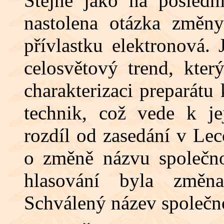
Stejně jako na posledn
nastolena otázka změny
přívlastku elektronová.
celosvětový trend, kte
charakterizaci preparát
technik, což vede k je
rozdíl od zasedání v Lec
o změně názvu společnos
hlasování byla změna
Schválený název společno