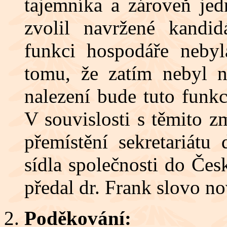
tajemníka a zároveň je
zvolil navržené kandid
funkci hospodáře nebyl
tomu, že zatím nebyl n
nalezení bude tuto funkc
V souvislosti s těmito 
přemístění sekretariát
sídla společnosti do Če
předal dr. Frank slovo n
Poděkování: