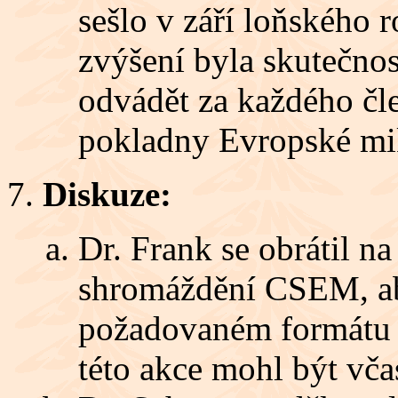
sešlo v září loňského
zvýšení byla skutečnos
odvádět za každého čl
pokladny Evropské mik
Diskuze:
Dr. Frank se obrátil n
shromáždění CSEM, aby
požadovaném formátu v
této akce mohl být vča