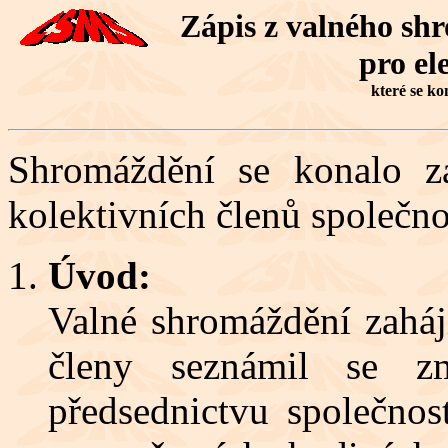
Zápis z valného sh
pro el
které se ko
Shromáždění se konalo za
kolektivních členů společno
Úvod:
Valné shromáždění zaháj
členy seznámil se z
předsednictvu společnos